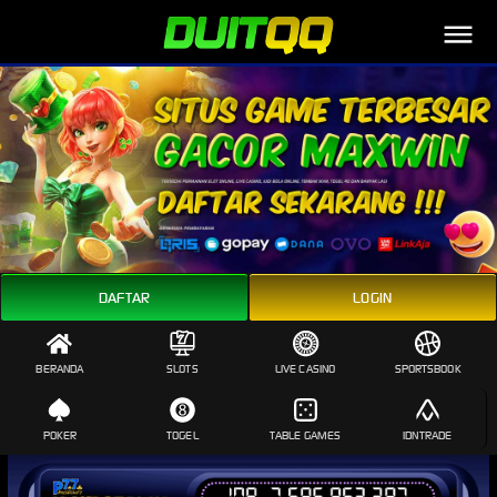
Link Alternatif
DAFTAR
LOGIN
BERANDA
SLOTS
LIVE CASINO
SPORTSBOOK
POKER
TOGEL
TABLE GAMES
IDNTRADE