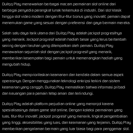
Duitqq Play menawarkan berbagai macam permainan slot online dari
berbagai penyedia perangkat lunak terkemuka di industri. Dari slot klasik
hingga slot video modern dengan fitur-fitur bonus yang inovatif, pemain dapat
menemukan game yang sesuai dengan preferensi dan gaya bermain mereka.
Salah satu daya tarik utama dari Duitqq Play adalah jackpot progresifnya
yang menarik. Jackpot progresif adalah hadiah besar yang terus bertambah
seiring dengan taruhan yang ditempatkan oleh pemain. Duitqq Play
menawarkan sejumlah slot dengan jackpot progresif yang menarik,
memberikan kesempatan bagi pemain untuk memenangkan hadiah yang
mengubah hidup.
Duitqq Play memprioritaskan keamanan dan kendala dalam semua aspek
operasinya. Dengan menggunakan teknologi enkripsi terkini dan sistem
keamanan yang canggih, Duitqq Play memastikan bahwa informasi pribadi
dan keuangan para pemain tetap aman dan terlindungi.
Duitqq Play adalah platform perjudian online yang menonjol karena
spesialisasinya dalam game slot online. Dengan koleksi permainan yang
luas, fitur-fitur inovatif, jackpot progresif yang menarik, tingkat pengembalian
yang tinggi, aksesibilitas yang luas, dan keamanan yang terjamin, Duitqq Play
memberikan pengalaman bermain yang luar biasa bagi para penggemar slot.