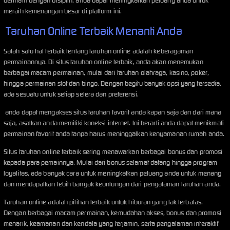
bermain dengan disiplin, anda dapat meningkatkan peluang anda untuk
meraih kemenangan besar di platform ini.
Taruhan Online Terbaik Menanti Anda
Salah satu hal terbaik tentang taruhan online adalah keberagaman
permainannya. Di situs taruhan online terbaik, anda akan menemukan
berbagai macam permainan, mulai dari taruhan olahraga, kasino, poker,
hingga permainan slot dan bingo. Dengan begitu banyak opsi yang tersedia,
ada sesuatu untuk setiap selera dan preferensi.
anda dapat mengakses situs taruhan favorit anda kapan saja dan dari mana
saja, asalkan anda memiliki koneksi internet. Ini berarti anda dapat menikmati
permainan favorit anda tanpa harus meninggalkan kenyamanan rumah anda.
Situs taruhan online terbaik sering menawarkan berbagai bonus dan promosi
kepada para pemainnya. Mulai dari bonus selamat datang hingga program
loyalitas, ada banyak cara untuk meningkatkan peluang anda untuk menang
dan mendapatkan lebih banyak keuntungan dari pengalaman taruhan anda.
Taruhan online adalah pilihan terbaik untuk hiburan yang tak terbatas.
Dengan berbagai macam permainan, kemudahan akses, bonus dan promosi
menarik, keamanan dan kendala yang terjamin, serta pengalaman interaktif