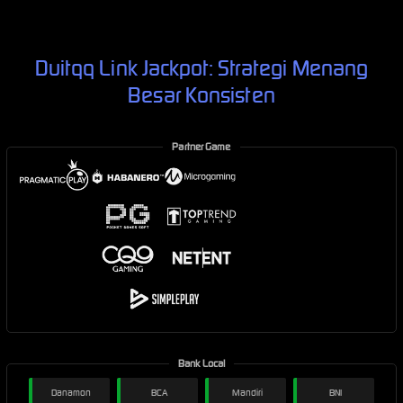
Duitqq Link Jackpot: Strategi Menang
Besar Konsisten
Partner Game
Bank Local
Danamon
BCA
Mandiri
BNI